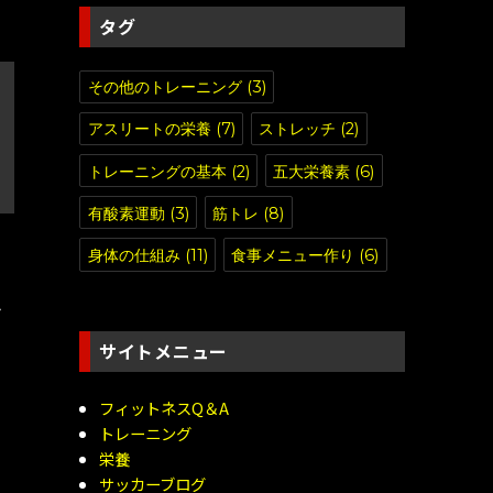
タグ
その他のトレーニング
(3)
アスリートの栄養
(7)
ストレッチ
(2)
トレーニングの基本
(2)
五大栄養素
(6)
有酸素運動
(3)
筋トレ
(8)
身体の仕組み
(11)
食事メニュー作り
(6)
る
み
サイトメニュー
フィットネスQ＆A
トレーニング
栄養
サッカーブログ