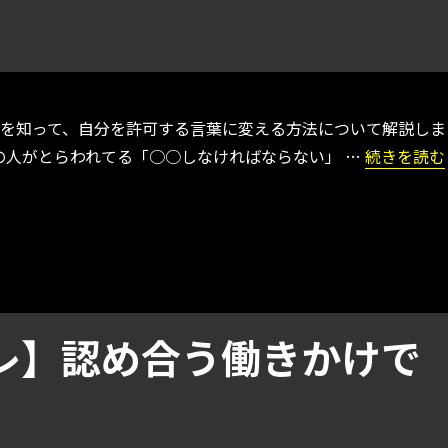
さを知って、自分を許可する言葉に変える方法について解説しま
“【スポー
の人がとらわれてる「○○しなければならない」 …
続きを読む
レ】認め合う働きかけで