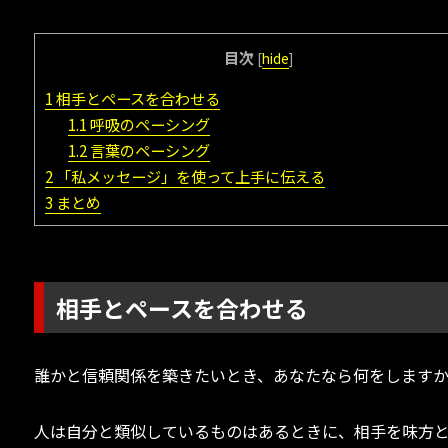
目次
[
hide
]
1
相手とペースを合わせる
1.1
呼吸のペーシング
1.2
言葉のペーシング
2
「私メッセージ」を使って上手に伝える
3
まとめ
相手とペースを合わせる
誰かと信頼関係を築きたいとき、あなたなら何をします
人は自分と類似しているものはあるときに、相手を味方