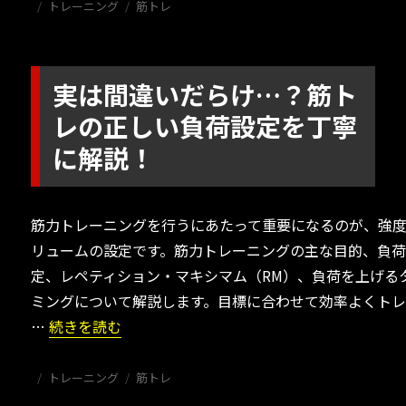
投
カ
タ
トレーニング
筋トレ
稿
テ
グ
日:
ゴ
リ
ー
実は間違いだらけ…？筋ト
レの正しい負荷設定を丁寧
に解説！
筋力トレーニングを行うにあたって重要になるのが、強
リュームの設定です。筋力トレーニングの主な目的、負
定、レペティション・マキシマム（RM）、負荷を上げる
ミングについて解説します。目標に合わせて効率よくト
“実は間違いだらけ…？筋トレの正しい負荷設定を丁寧に
…
続きを読む
投
カ
タ
トレーニング
筋トレ
稿
テ
グ