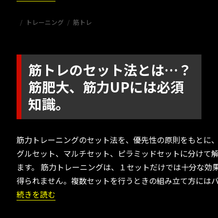
投
カ
タ
トレーニング
筋トレ
稿
テ
グ
日:
ゴ
リ
ー
筋トレのセット法とは…？
筋肥大、筋力UPには必須
知識。
筋力トレーニングのセット法を、優先性の原則をもとに
グルセット、マルチセット、ピラミッドセットに分けて
ます。 筋力トレーニングは、１セットだけでは十分な効
得られません。複数セットを行うときの組み立て方にはバ
“筋トレのセット法とは…？筋肥大、筋力UPには必須知識。
続きを読む