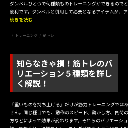
ダンベルひとつで何種類ものトレーニングができるので
便利です。ダンベルと併用して必要となるアイテムが、ア
“【まとめ】ダンベルトレーニング一覧を部位別に紹介！”
続きを読む
投
カ
タ
トレーニング
筋トレ
稿
テ
グ
日:
ゴ
リ
ー
知らなきゃ損！筋トレのバ
リエーション５種類を詳し
く解説！
「重いものを持ち上げる」だけが筋力トレーニングでは
せん。同じ種目でも、動作のスピード、動かし方、負荷
方などによって効果が変わります。それらのバリエーショ