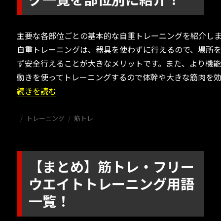
主要な各部位ごとの基本的な自重トレーニングを紹介し
自重トレーニングは、器具を使わずに行えるので、場所
ず安全行えることが大きなメリットです。また、より機
動きを使ってトレーニングするので体幹や大きな筋肉を効
“【まとめ】自重トレーニング一覧を部位別に紹介！” の
続きを読む
投
カ
タ
トレーニング
筋トレ
稿
テ
グ
日:
ゴ
リ
ー
【まとめ】筋トレ・フリー
ウエイトトレーニング用語
一覧！