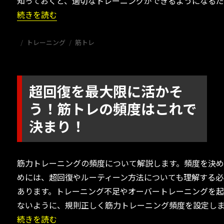
知っておくと、適切なトレーニングができるようになるだ
“知らなきゃ損！筋トレのバリエーション５種類を詳しく解
続きを読む
投
カ
タ
トレーニング
筋トレ
稿
テ
グ
日:
ゴ
リ
ー
超回復を最大限に活かそ
う！筋トレの頻度はこれで
決まり！
筋力トレーニングの頻度について解説します。頻度を決
めには、超回復やルーティーン方法についても理解する必
あります。トレーニング不足やオーバートレーニングを
ないように、規則正しく筋力トレーニング頻度を設定しま
“超回復を最大限に活かそう！筋トレの頻度はこれで決まり
続きを読む