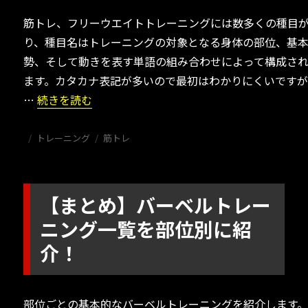
筋トレ、フリーウエイトトレーニングには数多くの種目
り、種目名はトレーニングの対象となる身体の部位、基
勢、そして動きを表す単語の組み合わせによって構成さ
ます。カタカナ表記が多いので最初はわかりにくいです
“【まとめ】筋トレ・フリーウエイトトレーニング用語一
…
続きを読む
投
カ
タ
トレーニング
筋トレ
稿
テ
グ
日:
ゴ
リ
ー
【まとめ】バーベルトレー
ニング一覧を部位別に紹
介！
部位ごとの基本的なバーベルトレーニングを紹介します