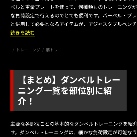
ベルと重量プレートを使って、何種類ものトレーニング
な負荷設定で行えるのでとても便利です。バーベル・プレ
と併用して必要となるアイテムが、アジャスタブルベンチ
“【まとめ】バーベルトレーニング一覧を部位別に紹介！”
続きを読む
投
カ
タ
トレーニング
筋トレ
稿
テ
グ
日:
ゴ
リ
ー
【まとめ】ダンベルトレー
ニング一覧を部位別に紹
介！
主要な各部位ごとの基本的なダンベルトレーニングを紹
す。ダンベルトレーニングは、細かな負荷設定が可能な