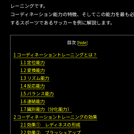
レーニングです。
コーディネーション能力の特徴、そしてこの能力を最も
するスポーツであるサッカーを例に解説します。
目次
[
hide
]
1
コーディネーショントレーニングとは？
1.1
定位能力
1.2
変換能力
1.3
リズム能力
1.4
反応能力
1.5
バランス能力
1.6
連結能力
1.7
識別能力（分化能力）
2
コーディネーショントレーニングの効果
2.1
効果① レディネスの形成
2.2
効果② ブラッシュアップ