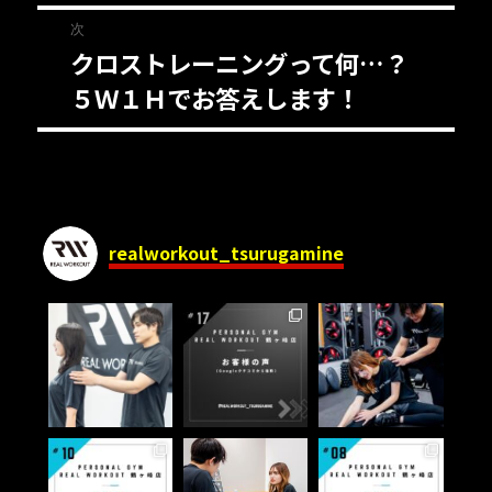
ナ
投
次
稿:
ビ
クロストレーニングって何…？
次
ゲ
５Ｗ１Ｈでお答えします！
の
投
ー
稿:
シ
ョ
realworkout_tsurugamine
ン