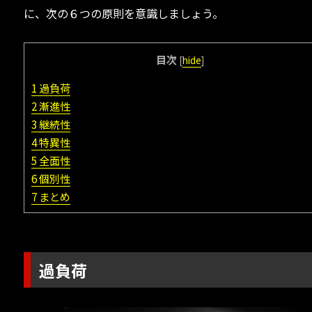
に、次の６つの原則を意識しましょう。
目次
[
hide
]
1
過負荷
2
漸進性
3
継続性
4
特異性
5
全面性
6
個別性
7
まとめ
過負荷