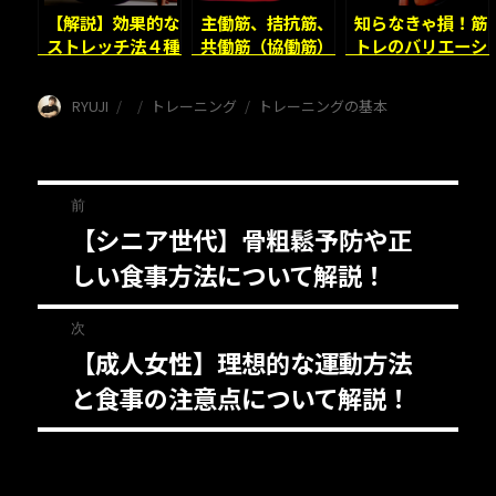
【解説】効果的な
主働筋、拮抗筋、
知らなきゃ損！筋
ストレッチ法４種
共働筋（協働筋）
トレのバリエーシ
類！使い分けがポ
の違いを解説しま
ョン５種類を詳し
イント！
す！
く解説！
投
投
カ
タ
RYUJI
トレーニング
トレーニングの基本
稿
稿
テ
グ
者
日:
ゴ
リ
投
ー
前
【シニア世代】骨粗鬆予防や正
前
稿
しい食事方法について解説！
の
ナ
投
次
稿:
ビ
【成人女性】理想的な運動方法
次
ゲ
と食事の注意点について解説！
の
投
ー
稿:
シ