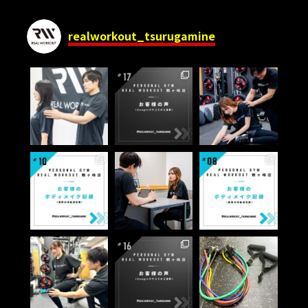
ョ
realworkout_tsurugamine
ン