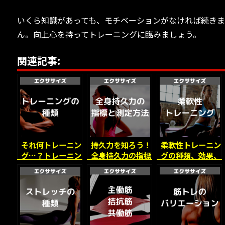
いくら知識があっても、モチベーションがなければ続き
ん。向上心を持ってトレーニングに臨みましょう。
関連記事:
それ何トレーニン
持久力を知ろう！
柔軟性トレーニン
グ…？トレーニン
全身持久力の指標
グの種類、効果、
グの種類を正確に
と測定方法を比
注意点について徹
知ろう！
較・解説！
底解説！