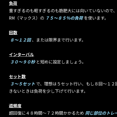
負荷
重すぎるのも軽すぎるのも筋肥大には向いていないので
RM（マックス）の
７５～８５％の負荷
を使います。
回数
８～１２回
、または限界まで行います。
インターバル
３０～９０秒
と短めに設定しましょう。
セット数
３～５セット
で、理想は５セット行い、もし８回～１２
きないときは負荷を少し下げて行います。
週頻度
超回復に４８時間～７２時間かかるため
同じ部位のトレ