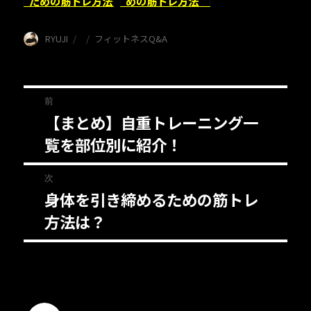
ための筋トレ方法
めの筋トレ方法
は？
は？
投
投
カ
RYUJI
フィットネスQ&A
稿
稿
テ
者
日:
ゴ
リ
投
ー
前
【まとめ】自重トレーニング一
前
稿
覧を部位別に紹介！
の
ナ
投
次
稿:
ビ
身体を引き締めるための筋トレ
次
ゲ
方法は？
の
投
ー
稿:
シ
ョ