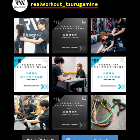
realworkout_tsurugamine
ン