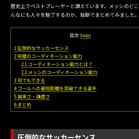
歴史上でベストプレーヤーと讃えています。メッシのどこ
んなにも人々を魅了するのか、独断でまとめてみました
目次
[
hide
]
1
圧倒的なサッカーセンス
2
完璧のコーディネーション能力
2.1
コーディネーション能力とは？
2.2
メッシのコーディネーション能力
3
何でもできる
4
ゴールへの最短距離を突破できる選手
5
誠実さ・謙虚さ
6
まとめ
圧倒的なサッカーセンス