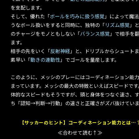
を支配します。
そして、優れた「
ボールを巧みに扱う感覚
」によって魔
うなボール扱いをすると同時に、独特の「
リズム感覚
」
のチャージをモノともしない「
バランス感覚
」で相手を
ます。
相手の先をいく「
反射神経
」と、ドリブルからシュート
素早い「
動きの連動性
」でゴールを量産します。
このように、メッシのプレーにはコーディネーション能
まっています。メッシの最大の特徴といえばスピードです
体的なスピードもそうですが、頭と身体をつなぐ速さ、
ち「認知→判断→行動」の速さと正確さがズバ抜けてい
【サッカーのヒント】コーディネーション能力とは…
≪合わせて読む↑≫