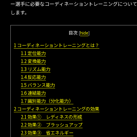
ー選手に必要なコーディネーショントレーニングについ
します。
目次
[
hide
]
1
コーディネーショントレーニングとは？
1.1
定位能力
1.2
変換能力
1.3
リズム能力
1.4
反応能力
1.5
バランス能力
1.6
連結能力
1.7
識別能力（分化能力）
2
コーディネーショントレーニングの効果
2.1
効果① レディネスの形成
2.2
効果② ブラッシュアップ
2.3
効果③ 省エネルギー